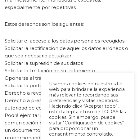
especialmente por repetitivas.
Estos derechos son los siguientes:
Solicitar el acceso a los datos personales recogidos
Solicitar la rectificación de aquellos datos erróneos o
que sea necesario actualizar
Solicitar la supresión de sus datos
Solicitar la limitación de su tratamiento
Oponerse al tratamiento
Usamos cookies en nuestro sitio
Solicitar la portabilidad de los datos
web para brindarle la experiencia
Derecho a revocar el consentimiento
más relevante recordando sus
Derecho a presentar una reclamación ante la
preferencias y visitas repetidas.
Haciendo click “Aceptar todo”,
autoridad de control: http://www.agpd.es.
usted acepta el uso de TODAS las
Podrá ejercitar sus derechos enviándonos una
cookies. Sin embargo, puede
comunicación por correo electrónico acompañando
visitar "Configuración de cookies"
para proporcionar un
un documento acreditativo de su identidad y
consentimiento controlado.
proporcionando los detalles necesarios para procesar