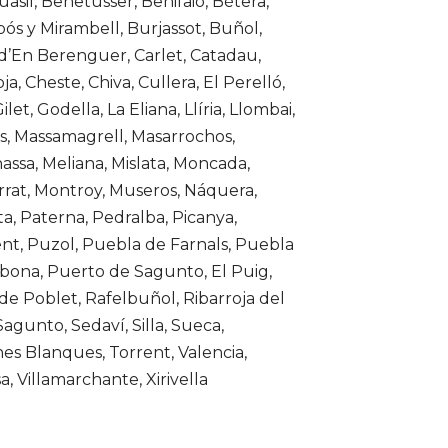
asil, Benetússer, Benifaió, Bétera,
ós y Mirambell, Burjassot, Buñol,
d’En Berenguer, Carlet, Catadau,
ja, Cheste, Chiva, Cullera, El Perelló,
Gilet, Godella, La Eliana, Llíria, Llombai,
s, Massamagrell, Masarrochos,
assa, Meliana, Mislata, Moncada,
rat, Montroy, Museros, Náquera,
ta, Paterna, Pedralba, Picanya,
ent, Puzol, Puebla de Farnals, Puebla
lbona, Puerto de Sagunto, El Puig,
de Poblet, Rafelbuñol, Ribarroja del
Sagunto, Sedaví, Silla, Sueca,
es Blanques, Torrent, Valencia,
a, Villamarchante, Xirivella