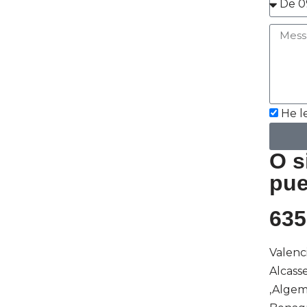
He l
O s
pue
635
Valenci
Alcasse
,Algeme