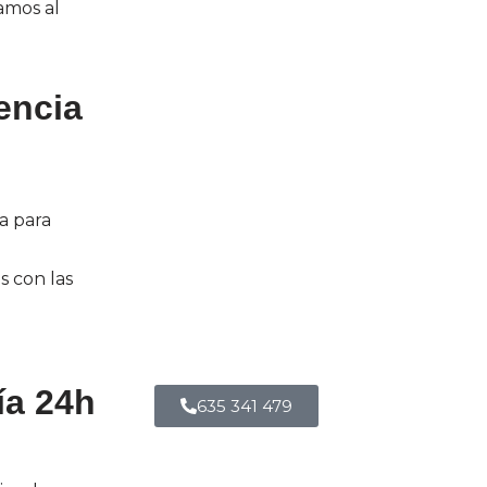
amos al
encia
ia para
 con las
ía 24h
635 341 479