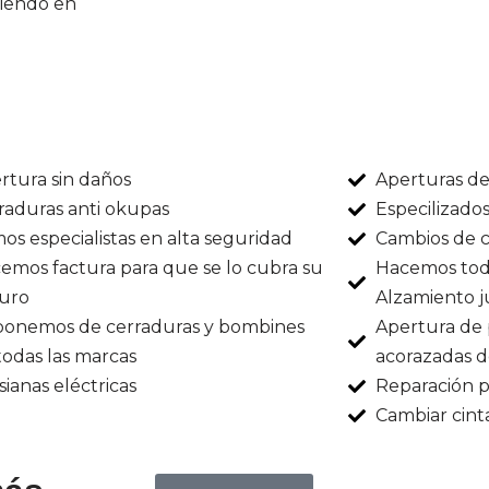
diendo en
rtura sin daños
Aperturas de
raduras anti okupas
Especilizado
os especialistas en alta seguridad
Cambios de c
emos factura para que se lo cubra su
Hacemos todo
uro
Alzamiento ju
ponemos de cerraduras y bombines
Apertura de 
todas las marcas
acorazadas d
sianas eléctricas
Reparación p
Cambiar cint