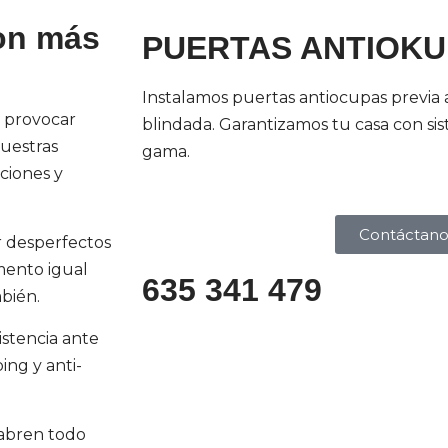
con más
PUERTAS ANTIOKU
Instalamos puertas antiocupas previa 
n provocar
blindada. Garantizamos tu casa con si
nuestras
gama.
ciones y
Contáctano
ar desperfectos
mento igual
635 341 479
bién.
stencia ante
ing y anti-
 abren todo