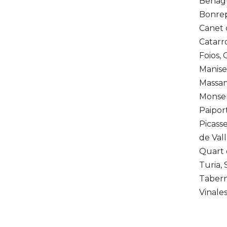
Benagu
Bonrep
Canet 
Catarro
Foios, 
Manise
Massan
Monser
Paipor
Picass
de Val
Quart 
Turia, 
Tabern
Vinales