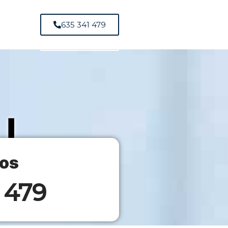
635 341 479
635 341 479
 |
os
 479