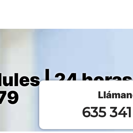
ules | 24 horas
79
Lláman
635 341