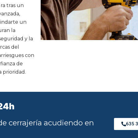
ra tras un
avanzada,
indarte un
uran la
eguridad y la
rcas del
arriesgues con
nfianza de
 prioridad.
 24h
e cerrajería acudiendo en
635 