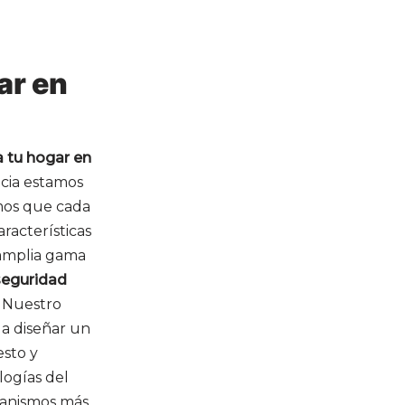
ar en
 tu hogar en
ncia estamos
emos que cada
racterísticas
 amplia gama
seguridad
. Nuestro
 a diseñar un
esto y
logías del
canismos más