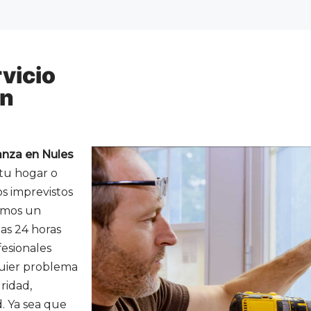
vicio
en
ianza en Nules
 tu hogar o
s imprevistos
emos un
las 24 horas
fesionales
quier problema
ridad,
. Ya sea que