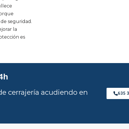
ullece
 porque
de seguridad.
orar la
otección es
24h
e cerrajería acudiendo en
635 