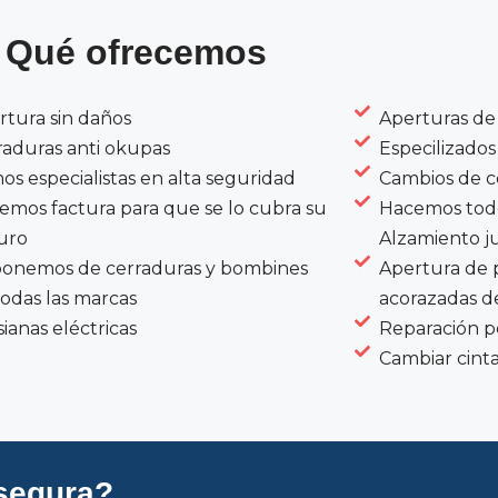
Qué ofrecemos
rtura sin daños
Aperturas de 
raduras anti okupas
Especilizados
os especialistas en alta seguridad
Cambios de c
emos factura para que se lo cubra su
Hacemos todo
uro
Alzamiento ju
ponemos de cerraduras y bombines
Apertura de 
todas las marcas
acorazadas d
ianas eléctricas
Reparación p
Cambiar cinta
segura?