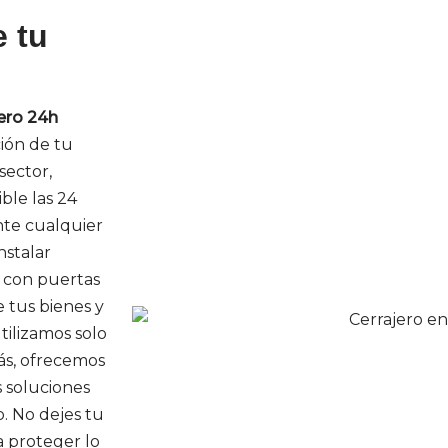
e tu
ero 24h
ción de tu
sector,
ble las 24
nte cualquier
nstalar
 con puertas
 tus bienes y
tilizamos solo
ás, ofrecemos
s soluciones
. No dejes tu
a proteger lo