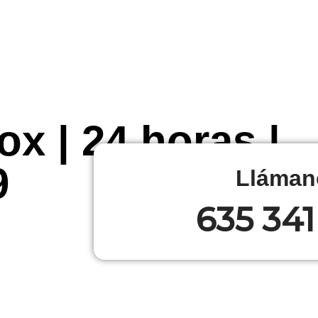
ox | 24 horas |
9
Lláman
635 341