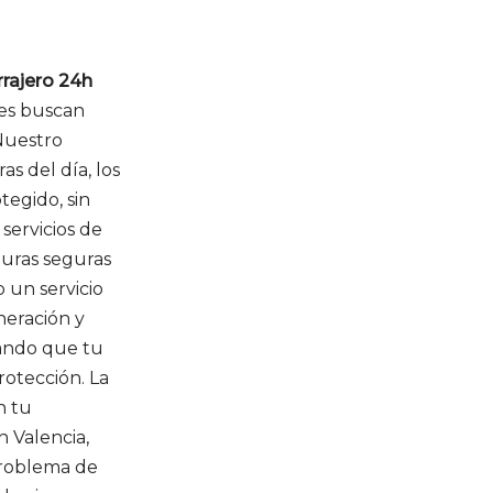
rrajero 24h
nes buscan
Nuestro
as del día, los
tegido, sin
 servicios de
aduras seguras
 un servicio
neración y
ando que tu
otección. La
n tu
h Valencia,
roblema de