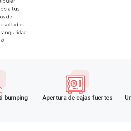
alquier
ado a tus
nos de
 resultados
tranquilidad
x!
ti-bumping
Apertura de cajas fuertes
Ur