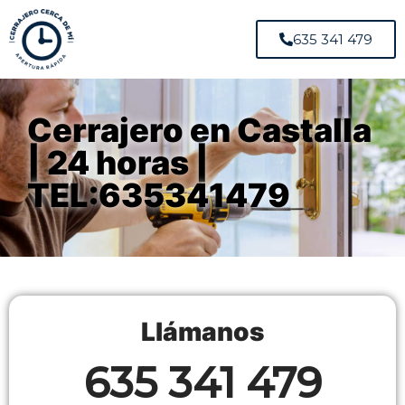
635 341 479
Cerrajero en Castalla
| 24 horas |
TEL:635341479
Llámanos
635 341 479