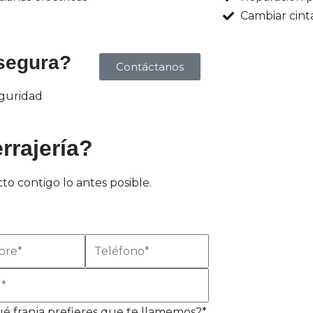
Cambiar cint
segura?
Contáctanos
eguridad
rrajería?
to contigo lo antes posible.
é franja prefieres que te llamemos?*