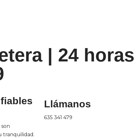
tera | 24 horas 
9
fiables
Llámanos
635 341 479
son
u tranquilidad.