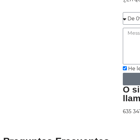
He l
O si
llam
635 34