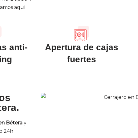
stamos aquí
s anti-
Apertura de cajas
ing
fuertes
ros
tera.
en Bétera
y
ro 24h