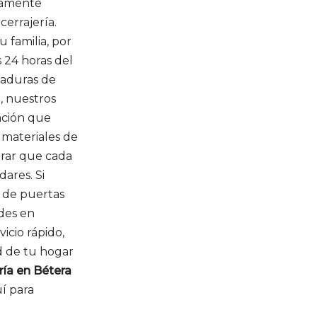
ltamente
cerrajería.
 familia, por
 24 horas del
rraduras de
e, nuestros
ación que
 materiales de
urar que cada
ares. Si
a de puertas
udes en
icio rápido,
ad de tu hogar
ría en Bétera
uí para