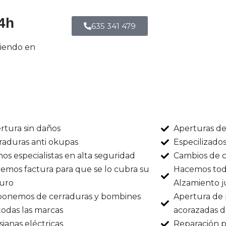
24h
635 341 479
diendo en
rtura sin daños
Aperturas de
raduras anti okupas
Especilizado
os especialistas en alta seguridad
Cambios de c
emos factura para que se lo cubra su
Hacemos todo
uro
Alzamiento ju
ponemos de cerraduras y bombines
Apertura de 
todas las marcas
acorazadas d
sianas eléctricas
Reparación p