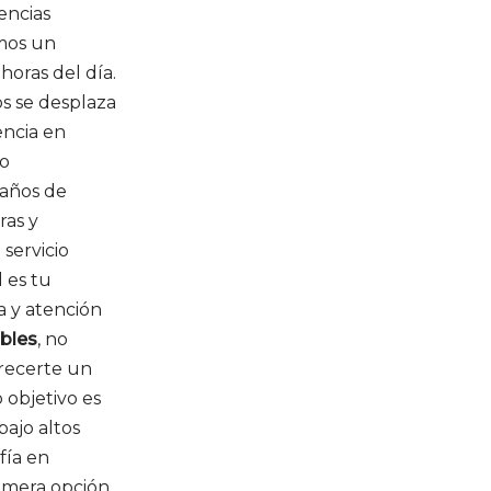
encias
mos un
 horas del día.
s se desplaza
encia en
 o
 años de
ras y
servicio
 es tu
a y atención
ables
, no
recerte un
 objetivo es
bajo altos
fía en
rimera opción