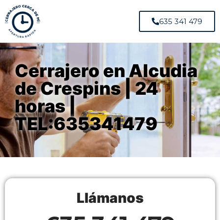
635 341 479
Cerrajero en Alcudia
de Crespins | 24
horas |
TEL:635341479
Llámanos