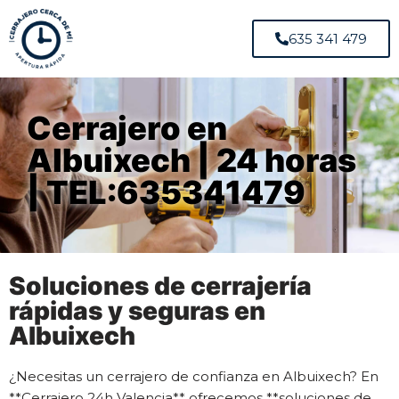
635 341 479
Cerrajero en
Albuixech | 24 horas
| TEL:635341479
Soluciones de cerrajería
rápidas y seguras en
Albuixech
¿Necesitas un cerrajero de confianza en Albuixech? En
**Cerrajero 24h Valencia** ofrecemos **soluciones de